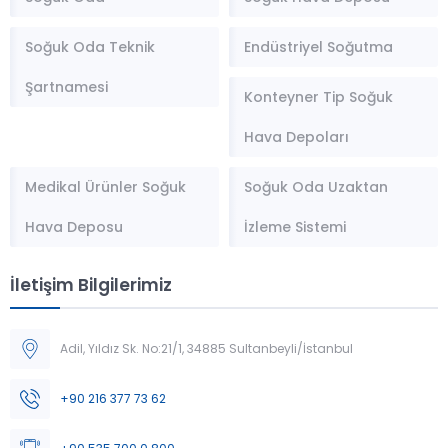
Soğuk Oda Teknik
Endüstriyel Soğutma
Şartnamesi
Konteyner Tip Soğuk
Hava Depoları
Medikal Ürünler Soğuk
Soğuk Oda Uzaktan
Hava Deposu
İzleme Sistemi
İletişim Bilgilerimiz
Adil, Yıldız Sk. No:21/1, 34885 Sultanbeyli/İstanbul
Müşteri Temsilcisi
+90 216 377 73 62