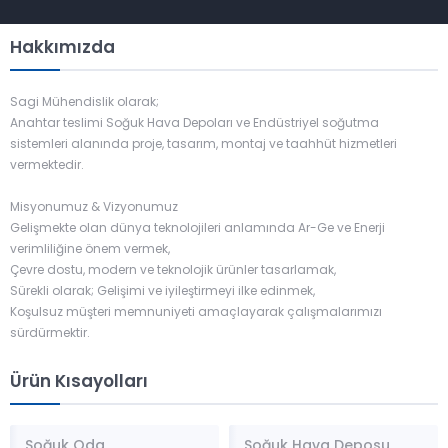
Hakkımızda
Sagi Mühendislik olarak;
Anahtar teslimi Soğuk Hava Depoları ve Endüstriyel soğutma
sistemleri alanında proje, tasarım, montaj ve taahhüt hizmetleri
vermektedir.
Misyonumuz & Vizyonumuz
Gelişmekte olan dünya teknolojileri anlamında Ar-Ge ve Enerji
verimliliğine önem vermek,
Çevre dostu, modern ve teknolojik ürünler tasarlamak,
Sürekli olarak; Gelişimi ve iyileştirmeyi ilke edinmek,
Koşulsuz müşteri memnuniyeti amaçlayarak çalışmalarımızı
sürdürmektir.
Ürün Kısayolları
Soğuk Oda
Soğuk Hava Deposu