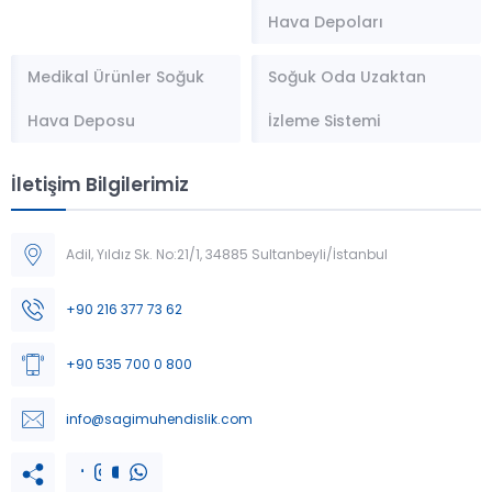
Hava Depoları
Medikal Ürünler Soğuk
Soğuk Oda Uzaktan
Hava Deposu
İzleme Sistemi
İletişim Bilgilerimiz
Adil, Yıldız Sk. No:21/1, 34885 Sultanbeyli/İstanbul
Müşteri Temsilcisi
+90 216 377 73 62
+90 535 700 0 800
info@sagimuhendislik.com
Cevap Yaz