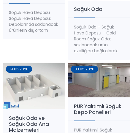
Soğuk Oda
Soğuk Hava Deposu
Soğuk Hava Deposu;
Depolarında saklanacak
Soğuk Oda – Soğuk
ürünlerin dış ortam
Hava Deposu – Cold
şartlarından izole
Room Soğuk Oda;
ederek raf ömrü
saklanacak ürün
süresince istenilen
özelliğine bağlı olarak
sıcaklık ve nem
günümüzde en çok
değerlerinde muhafaza
tercih edilen depolama
edilmesini sağlayan
şeklidir. Soğuk hava
19.05.2020
03.05.2020
mahallerin
depolarının, standart
oluşturulmasını sağlar.
olarak -5°C ile +5°C
Soğuk Hava Depoları;
sıcaklık arasında
Saklanacak ürün
koşullandırılması gerekir.
cinsine, ürün özelliğin,
Saklama süreleri; ürün
istenilen sıcaklık ve
niteliğine göre ve
PUR Yalıtımlı Soğuk
istenilen nem değerine
depolama süresine
Depo Panelleri
göre farklılık
göre değişir. Uygun bir
Soğuk Oda ve
göstermektedir. Ancak
sıcaklık seviyesi
Soğuk Oda Ana
genel olarak
sağlandığı...
Malzemeleri
PUR Yalıtımlı Soğuk
depolamada