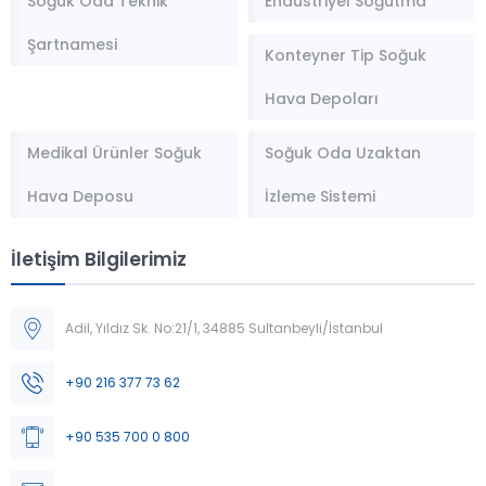
Soğuk Oda Teknik
Endüstriyel Soğutma
Şartnamesi
Konteyner Tip Soğuk
Hava Depoları
Medikal Ürünler Soğuk
Soğuk Oda Uzaktan
Hava Deposu
İzleme Sistemi
İletişim Bilgilerimiz
Adil, Yıldız Sk. No:21/1, 34885 Sultanbeyli/İstanbul
Müşteri Temsilcisi
+90 216 377 73 62
+90 535 700 0 800