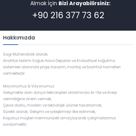
Almak İçin
Bizi Arayabilirsiniz:
montajı yapıldığı alanda
hava akışını en aza
+90 216 377 73 62
indirir ve termal yük
kayıplarını azaltır. PVC...
Hakkımızda
Sagi Mühendislik olarak;
Anahtar teslimi Soğuk Hava Depoları ve Endüstriyel soğutma
sistemleri alanında proje, tasarım, montaj ve taahhüt hizmetleri
vermektedir.
Misyonumuz & Vizyonumuz
Gelişmekte olan dünya teknolojileri anlamında Ar-Ge ve Enerji
verimliliğine önem vermek,
Çevre dostu, modern ve teknolojik ürünler tasarlamak,
Sürekli olarak; Gelişimi ve iyileştirmeyi ilke edinmek,
Koşulsuz müşteri memnuniyeti amaçlayarak çalışmalarımızı
sürdürmektir.