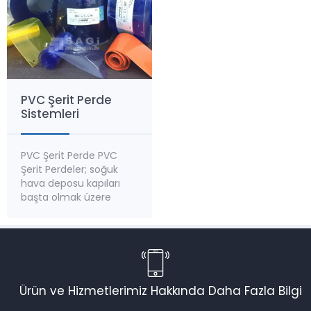
PVC Şerit Perde
Sistemleri
PVC Şerit Perde PVC
Şerit Perdeler; soğuk
hava deposu kapıları
başta olmak üzere
depolar, fabrikalar,
imalathaneler, işyerleri
ve benzeri alanlarda
bulunan; kapı, koridor,
yükleme rampası gibi
geçiş alanları için uygun
Ürün ve Hizmetlerimiz Hakkında Daha Fazla Bilgi
çözümler sunmaktadır.
PVC şerit perdeler