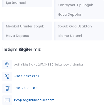
Şartnamesi
Konteyner Tip Soğuk
Hava Depoları
Medikal Ürünler Soğuk
Soğuk Oda Uzaktan
Hava Deposu
İzleme Sistemi
İletişim Bilgilerimiz
Adil, Yıldız Sk. No:21/1, 34885 Sultanbeyli/İstanbul
Müşteri Temsilcisi
+90 216 377 73 62
+90 535 700 0 800
info@sagimuhendislik.com