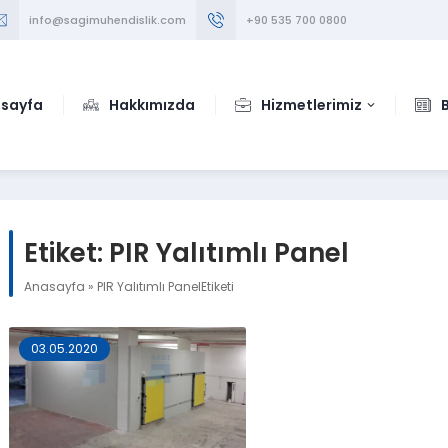
info@sagimuhendislik.com
+90 535 700 0800
sayfa
Hakkımızda
Hizmetlerimiz
Etiket:
PIR Yalıtımlı Panel
Anasayfa
»
PIR Yalıtımlı PanelEtiketi
03.05.2020