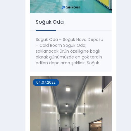
Soğuk Oda
Soğuk Oda – Soğuk Hava Deposu
– Cold Room Soğuk Oda;
saklanacak ürün özelliğine bağlı
olarak günümüzde en çok tercih
edilen depolama şeklidir. Soğuk
hava depolarının, standart olarak
-5°C ile +5°C sıcaklık arasında
koşullandırılması gerekir. Saklama
04.07.2022
süreleri; ürün niteliğine göre ve
depolama süresine göre değişir.
Uygun bir sıcaklık seviyesi
sağlandığı...