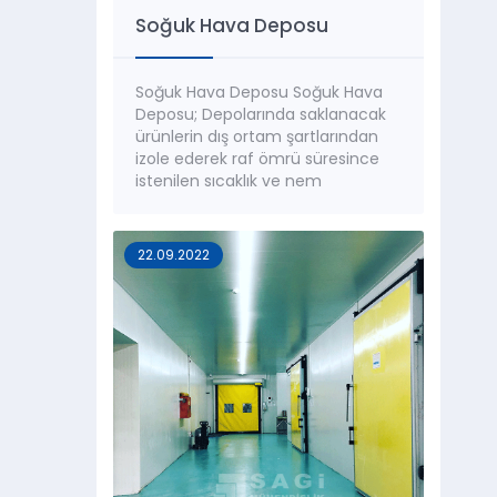
Soğuk Hava Deposu
Soğuk Hava Deposu Soğuk Hava
Deposu; Depolarında saklanacak
ürünlerin dış ortam şartlarından
izole ederek raf ömrü süresince
istenilen sıcaklık ve nem
değerlerinde muhafaza edilmesini
sağlayan mahallerin
oluşturulmasını sağlar. Soğuk Hava
22.09.2022
Depoları; Saklanacak ürün cinsine,
ürün özelliğin, istenilen sıcaklık ve
istenilen nem değerine göre
farklılık göstermektedir. Ancak
genel olarak depolamada
sınıflandırma...