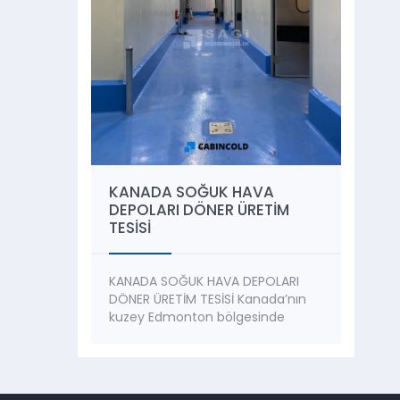
KANADA SOĞUK HAVA
DEPOLARI DÖNER ÜRETİM
TESİSİ
KANADA SOĞUK HAVA DEPOLARI
DÖNER ÜRETİM TESİSİ Kanada’nın
kuzey Edmonton bölgesinde
kurulumunu gerçekleştirdiğimiz
Soğuk Hava Tesisinde, Döner
üretimi yapılmaktadır ve soğuk
hava depolarında muhafaza