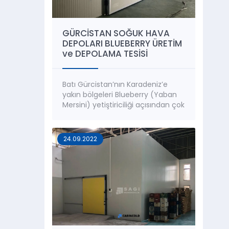
GÜRCİSTAN SOĞUK HAVA
DEPOLARI BLUEBERRY ÜRETİM
ve DEPOLAMA TESİSİ
Batı Gürcistan’nın Karadeniz’e
yakın bölgeleri Blueberry (Yaban
Mersini) yetiştiriciliği açısından çok
geniş ve verimli arazilere sahiptir.
Sagi Mühendislik tarafından;
Gürcistan’nın Özürgeti, Poti ve
24.09.2022
Kobileti bölgeleri başta olmak
üzere birçok bölgede
Blueberry üretim ve depolama
tesisleri kurulmuştur. Blueberry
hasatı yapıldıktan sonra hızlı bir
şekilde muhafaza edilmesi
gereken bir üründür. Bu nedenle
tesisi...