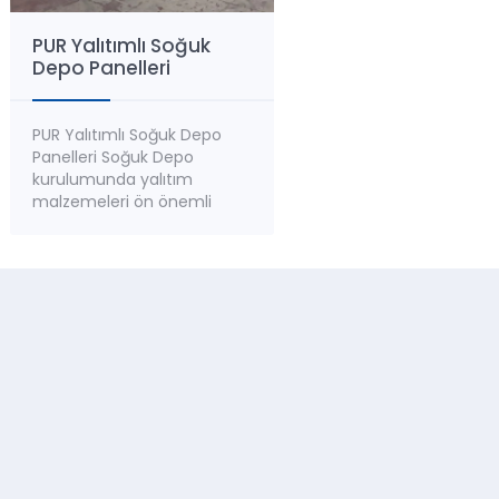
PUR Yalıtımlı Soğuk
Depo Panelleri
PUR Yalıtımlı Soğuk Depo
Panelleri Soğuk Depo
kurulumunda yalıtım
malzemeleri ön önemli
ürünlerden biridir. Yalıtım
malzemesi olarak; EPS/XPS,
Mineral Yün veya PUR/PIR
kullanılmaktadır.
Günümüzde PUR/PIR yalıtım
malzemeleri; gıda, ilaç̧,
kimya, sağlık, vb. sektörlerin
Soğuk Depo alanları
kurulumu için en çok tercih
edilen ısı yalıtım
malzemesidir. Soğuk Depo
Sandviç Panelleri; Dış...