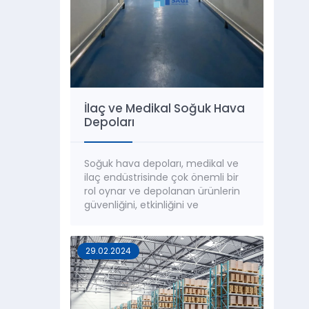
İlaç ve Medikal Soğuk Hava
Depoları
Soğuk hava depoları, medikal ve
ilaç endüstrisinde çok önemli bir
rol oynar ve depolanan ürünlerin
güvenliğini, etkinliğini ve
bütünlüğünün korunmasını sağlar.
Sıcaklığa duyarlılığı yüksek olan bu
ürünlerin, soğuk zincir süreçleri
29.02.2024
titizlikle planlanmalı ve
yürütülmelidir. Ürünlerin soğuk
hava depolarında doğru
sıcaklıklarda muhafaza edilmesi,