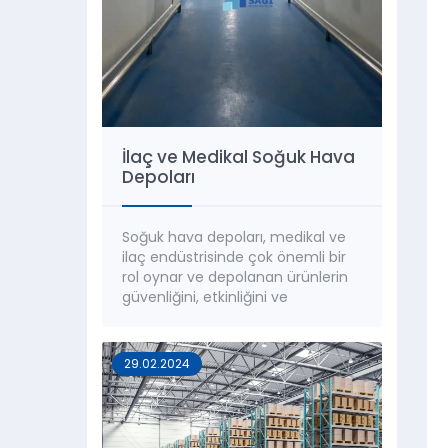
İlaç ve Medikal Soğuk Hava
Depoları
Soğuk hava depoları, medikal ve
ilaç endüstrisinde çok önemli bir
rol oynar ve depolanan ürünlerin
güvenliğini, etkinliğini ve
bütünlüğünün korunmasını sağlar.
Sıcaklığa duyarlılığı yüksek olan bu
ürünlerin, soğuk zincir süreçleri
29.02.2024
titizlikle planlanmalı ve
yürütülmelidir. Ürünlerin soğuk
hava depolarında doğru
sıcaklıklarda muhafaza edilmesi,