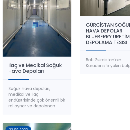
GÜRCİSTAN SOĞU
HAVA DEPOLARI
BLUEBERRY ÜRETİM
DEPOLAMA TESİSİ
Batı Gürcistan’nın
İlaç ve Medikal Soğuk
Karadeniz’e yakın bölg
Hava Depoları
Blueberry (Yaban Mers
yetiştiriciliği açısında
geniş ve verimli arazil
Soğuk hava depoları,
sahiptir. Sagi Mühendis
medikal ve ilaç
tarafından; Gürcistan’
endüstrisinde çok önemli bir
Özürgeti, Poti ve Kobil
rol oynar ve depolanan
bölgeleri başta olmak
ürünlerin güvenliğini,
birçok bölgede
etkinliğini ve bütünlüğünün
Blueberry üretim ve
korunmasını sağlar.
depolama tesisleri
Sıcaklığa duyarlılığı yüksek
kurulmuştur. Blueberr
22.09.2022