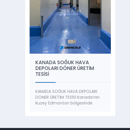
KANADA SOĞUK HAVA
DEPOLARI DÖNER ÜRETİM
TESİSİ
KANADA SOĞUK HAVA DEPOLARI
DÖNER ÜRETİM TESİSİ Kanada’nın
kuzey Edmonton bölgesinde
kurulumunu gerçekleştirdiğimiz
Soğuk Hava Tesisinde, Döner
üretimi yapılmaktadır ve soğuk
hava depolarında muhafaza