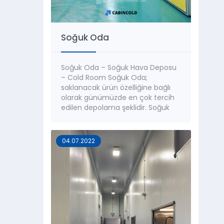
Soğuk Oda
Soğuk Oda – Soğuk Hava Deposu
– Cold Room Soğuk Oda;
saklanacak ürün özelliğine bağlı
olarak günümüzde en çok tercih
edilen depolama şeklidir. Soğuk
hava depolarının, standart olarak
-5°C ile +5°C sıcaklık arasında
koşullandırılması gerekir. Saklama
04.07.2022
süreleri; ürün niteliğine göre ve
depolama süresine göre değişir.
Uygun bir sıcaklık seviyesi
sağlandığı...