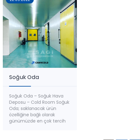
olan bu ürünlerin, soğuk
hasatı yapıldıktan sonr
zincir süreçleri titizlikle
bir şekilde muhafaza
planlanmalı ve
edilmesi gereken bir
yürütülmelidir. Ürünlerin
üründür. Bu nedenle tes
soğuk hava depolarında
doğru sıcaklıklarda
muhafaza edilmesi, ürünün
etki gücünün ve
güvenliğinin korunması
için...
Soğuk Oda
Soğuk Oda – Soğuk Hava
Deposu – Cold Room Soğuk
Oda; saklanacak ürün
özelliğine bağlı olarak
günümüzde en çok tercih
edilen depolama şeklidir.
Soğuk hava depolarının,
standart olarak -5°C ile