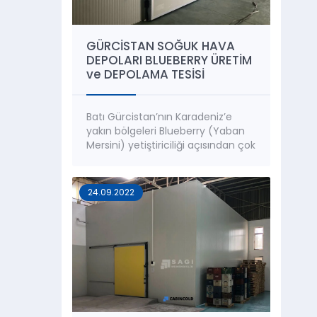
GÜRCİSTAN SOĞUK HAVA
DEPOLARI BLUEBERRY ÜRETİM
ve DEPOLAMA TESİSİ
Batı Gürcistan’nın Karadeniz’e
yakın bölgeleri Blueberry (Yaban
Mersini) yetiştiriciliği açısından çok
geniş ve verimli arazilere sahiptir.
Sagi Mühendislik tarafından;
Gürcistan’nın Özürgeti, Poti ve
24.09.2022
Kobileti bölgeleri başta olmak
üzere birçok bölgede
Blueberry üretim ve depolama
tesisleri kurulmuştur. Blueberry
hasatı yapıldıktan sonra hızlı bir
şekilde muhafaza edilmesi
gereken bir üründür. Bu nedenle
tesisi...