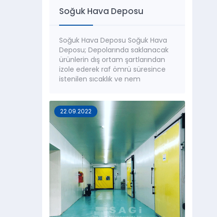
Soğuk Hava Deposu
Soğuk Hava Deposu Soğuk Hava
Deposu; Depolarında saklanacak
ürünlerin dış ortam şartlarından
izole ederek raf ömrü süresince
istenilen sıcaklık ve nem
değerlerinde muhafaza edilmesini
sağlayan mahallerin
oluşturulmasını sağlar. Soğuk Hava
22.09.2022
Depoları; Saklanacak ürün cinsine,
ürün özelliğin, istenilen sıcaklık ve
istenilen nem değerine göre
farklılık göstermektedir. Ancak
genel olarak depolamada
sınıflandırma...