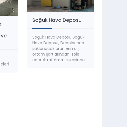
Soğuk Hava Deposu
K
 ve
Soğuk Hava Deposu Soğuk
Hava Deposu; Depolarında
saklanacak ürünlerin dış
ortam şartlarından izole
ederek raf ömrü süresince
eleri
istenilen sıcaklık ve nem
ini)
değerlerinde muhafaza
n çok
edilmesini sağlayan
ere
mahallerin oluşturulmasını
lik
sağlar. Soğuk Hava Depoları;
nın
Saklanacak ürün cinsine,
eti
ürün özelliğin, istenilen
 üzere
sıcaklık ve istenilen nem
değerine göre farklılık
göstermektedir. Ancak
genel olarak depolamada
y