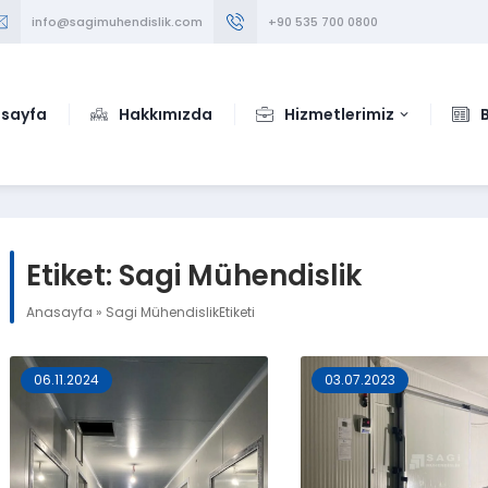
info@sagimuhendislik.com
+90 535 700 0800
sayfa
Hakkımızda
Hizmetlerimiz
Etiket:
Sagi Mühendislik
Anasayfa
»
Sagi MühendislikEtiketi
06.11.2024
03.07.2023