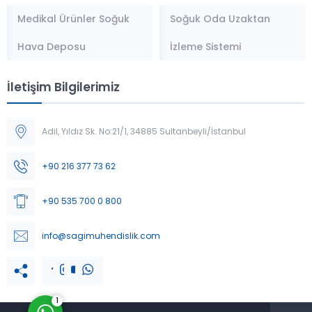
Medikal Ürünler Soğuk
Soğuk Oda Uzaktan
Hava Deposu
İzleme Sistemi
İletişim Bilgilerimiz
Adil, Yıldız Sk. No:21/1, 34885 Sultanbeyli/İstanbul
Müşteri Temsilcisi
+90 216 377 73 62
+90 535 700 0 800
info@sagimuhendislik.com
Cevap Yaz
1