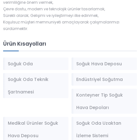
verimliliğine önem vermek,
Çevre dostu, modern ve teknolojik ürünler tasarlamak,
Sürekli olarak; Gelişimi ve iyileştirmeyi ilke edinmek,
Koşulsuz müşteri memnuniyeti amaçlayarak çalışmalarımızı
sürdürmektir.
Ürün Kısayolları
Soğuk Oda
Soğuk Hava Deposu
Soğuk Oda Teknik
Endüstriyel Soğutma
Şartnamesi
Konteyner Tip Soğuk
Hava Depoları
Medikal Ürünler Soğuk
Soğuk Oda Uzaktan
Hava Deposu
İzleme Sistemi