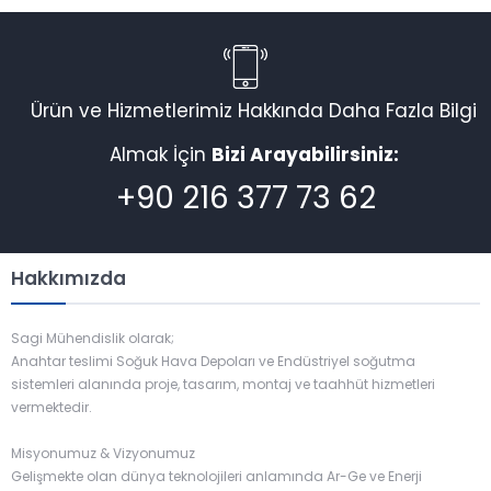
Ürün ve Hizmetlerimiz Hakkında Daha Fazla Bilgi
Almak İçin
Bizi Arayabilirsiniz:
+90 216 377 73 62
Hakkımızda
Sagi Mühendislik olarak;
Anahtar teslimi Soğuk Hava Depoları ve Endüstriyel soğutma
sistemleri alanında proje, tasarım, montaj ve taahhüt hizmetleri
vermektedir.
Misyonumuz & Vizyonumuz
Gelişmekte olan dünya teknolojileri anlamında Ar-Ge ve Enerji