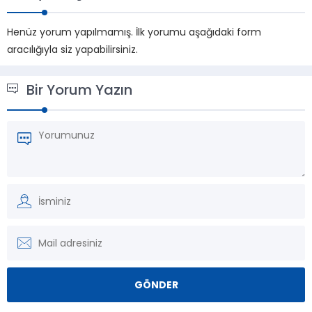
физической структуры
мостиков, а для
продукта и количества
внутренних молдингов
Henüz yorum yapılmamış. İlk yorumu aşağıdaki form
продукта. В процессе
используется алюминий.
aracılığıyla siz yapabilirsiniz.
шоковой...
Раздвижные двери
производятся как
панельные, так и
Bir Yorum Yazın
настенные. Створка...