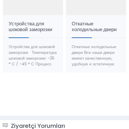
Устройства для
Откатные
шоковой заморозки
холодильные двери
Устройства для шоковой
Откатные холодильные
заморозки Температура
двери Все наши двери
шоковой заморозки: -35
имеют качественную,
° C / -45 ° C Процесс
удобную и эстетичную
шоковой заморозки
структуру. Корпус:
заключается в том, чтобы
Раздвижные двери;
вывести из продукта
Дверные корпуса
тепло и полностью
производятся двух типов:
перевести его в твердую
пластиковые и
фазу.
алюминиевые. В обоих
Продолжительность
вариантах есть
процесса шокового
специальные
замораживания
пластиковые вставки для
варьируется в
предотвращения
Ziyaretçi Yorumları
зависимости от
образования тепловых