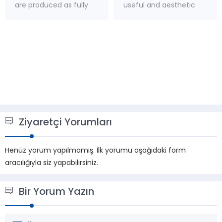
are produced as fully
useful and aesthetic
closed type or open
structure Doorframes:
type according to the
Frames of sliding doors
project to withstand
are produced in two
the most difficult
different types as
external conditions.
Plastic and Aluminum.
Environmentally friendly
In both options, there
R-404A (CFC Free)
are special plastic
refrigerant is used in all
additions to prevent
our devices. First class
heat bridging, and
European materials and
aluminum material is
high...
used...
Ziyaretçi Yorumları
Henüz yorum yapılmamış. İlk yorumu aşağıdaki form
aracılığıyla siz yapabilirsiniz.
Bir Yorum Yazın