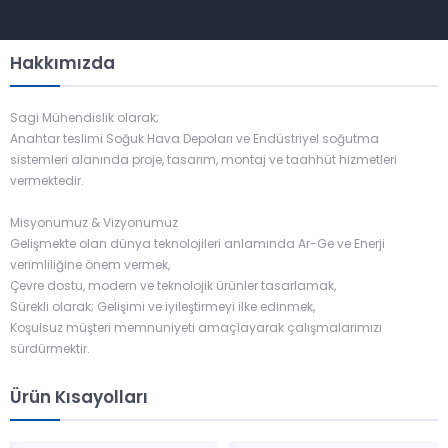
Hakkımızda
Sagi Mühendislik olarak;
Anahtar teslimi Soğuk Hava Depoları ve Endüstriyel soğutma
sistemleri alanında proje, tasarım, montaj ve taahhüt hizmetleri
vermektedir.
Misyonumuz & Vizyonumuz
Gelişmekte olan dünya teknolojileri anlamında Ar-Ge ve Enerji
verimliliğine önem vermek,
Çevre dostu, modern ve teknolojik ürünler tasarlamak,
Sürekli olarak; Gelişimi ve iyileştirmeyi ilke edinmek,
Koşulsuz müşteri memnuniyeti amaçlayarak çalışmalarımızı
sürdürmektir.
Ürün Kısayolları