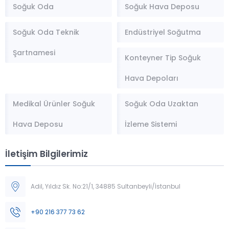
Soğuk Oda
Soğuk Hava Deposu
Soğuk Oda Teknik
Endüstriyel Soğutma
Şartnamesi
Konteyner Tip Soğuk
Hava Depoları
Medikal Ürünler Soğuk
Soğuk Oda Uzaktan
Hava Deposu
İzleme Sistemi
İletişim Bilgilerimiz
Adil, Yıldız Sk. No:21/1, 34885 Sultanbeyli/İstanbul
Müşteri Temsilcisi
+90 216 377 73 62