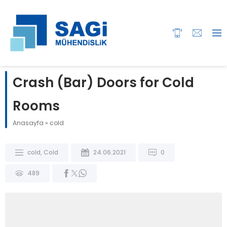
Crash (Bar) Doors for Cold
Rooms
Anasayfa
»
cold
cold
,
Cold
24.06.2021
0
489